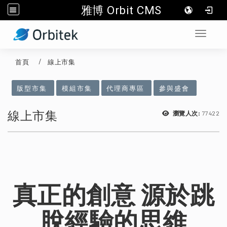
雅博 Orbit CMS
:::
Toggle 
首頁
線上市集
:::
版型市集
模組市集
代理商專區
參與盛會
線上市集
77422
瀏覽人次:
真正的創意 源於跳
脫經驗的思維