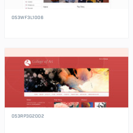
053WF3L1006
053RP3G2002