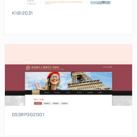
K1812031
053RP3G2001