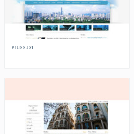
K1022031