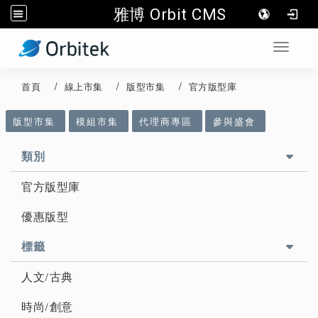
雅博 Orbit CMS
:::
Toggle 
首頁
線上市集
版型市集
官方版型庫
::
版型市集
模組市集
代理商專區
參與盛會
類別
官方版型庫
優惠版型
標籤
人文/古典
時尚/創意