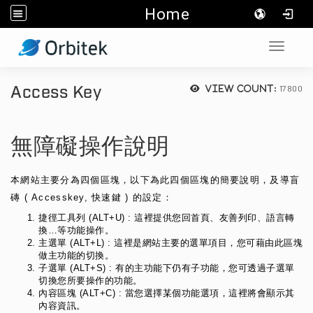
Home
:::
Toggle 
Access Key
17800
View count:
無障礙操作說明
本網站主要分為四個區塊，以下為此四個區塊的簡要說明，及導盲
磚 ( Accesskey, 快速鍵 ) 的設定：
捷徑工具列 (ALT+U) : 這裡提供您回首頁、友善列印、語言轉
換…等功能操作。
主選單 (ALT+L) : 這裡是網站主要的選單項目，您可藉由此區塊
做主功能的切換。
子選單 (ALT+S) : 有的主功能下仍有子功能，您可透過子選單
切換您所要操作的功能。
內容區塊 (ALT+C) : 當您選擇某個功能選項，這裡將會顯示其
內容資訊。