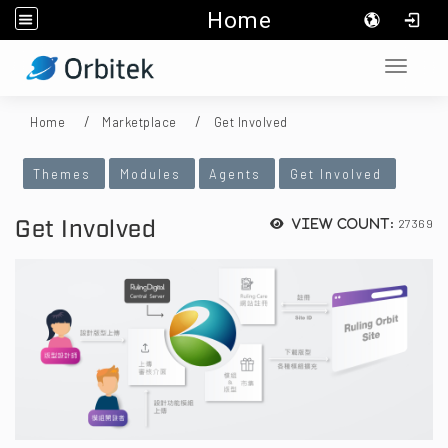
Home
:::
Toggle 
Home
Marketplace
Get Involved
:::
Themes
Modules
Agents
Get Involved
Get Involved
27369
View count: