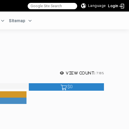
Language
Login
:::
Sitemap
7185
View count:
$0