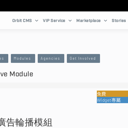
Orbit CMS
VIP Service
Marketplace
Stories
es
Modules
Agencies
Get Involved
ive Module
免費
Widget專屬
廣告輪播模組