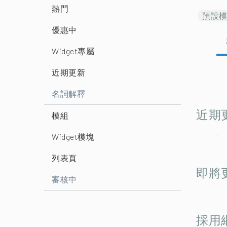
熱門
預設
優惠中
Widget專屬
近期更新
名詞解釋
近期
模組
-
Widget模塊
列表頁
即將
審核中
採用