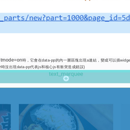
mode=on
時，它會在
data-pp
的內一層區塊出現
a
連結，變成可以插
widge
e
時沒出現
data-pp
代表
js
和核心
js
有衝突造成錯誤
)