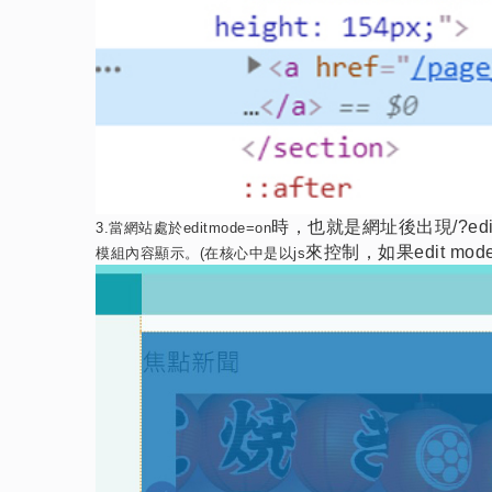
時，也就是網址後出現/?edit
3.
當網站處於editmode=on
來控制，如果edit mod
模組內容顯示。
(
在核心中是以js