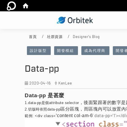
首頁
社群資源
Designer's Blog
:::
設計版型
開發模組
成為代理商
開發
Data-pp
2020-04-16
KenLee
Data-pp 是甚麼
，後面緊跟著的數字是
1.data-pp
是個attribute selector
區分區塊，而區塊內可以放置內
2.
切版時依照data-pp
’ data-pp=‘1’></di
‘content col-am-6
範例: <div class=