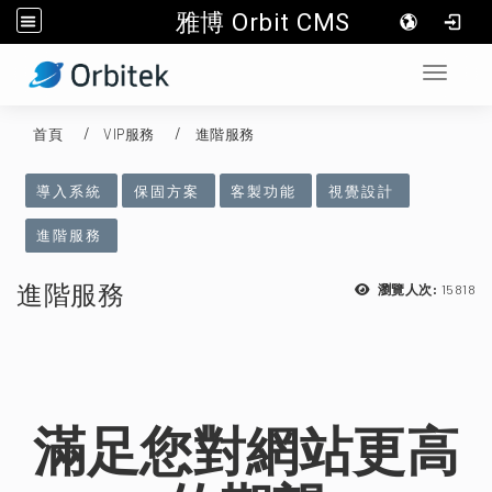
雅博 Orbit CMS
:::
Toggle 
首頁
VIP服務
進階服務
:::
導入系統
保固方案
客製功能
視覺設計
進階服務
進階服務
15818
瀏覽人次:
滿足您對網站更高