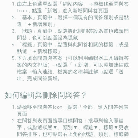
由左上角選單點選「網站內容」→游標移至問與答
Icon，點選「新增」進入新增問與答頁面
「基本」頁籤中，選擇一個現有的問答類別或是點
選「＋新增類別」
「狀態」頁籤中，點選將此則問答設為置頂或熱門
問答，也可以點選設為隱藏
「標籤」頁籤中，點選與此問答相關的標籤，或是
點選「＋新增標籤」
下方填寫問題與答案（可以利用編輯器工具編輯答
案的內文排版）→點選「＋新增」可以添加連結或
檔案→輸入連結、檔案的名稱與註解→點選「送
出」完成問答新增。
如何編輯與刪除問與答？
游標移至問與答Icon，點選「全部」進入問答列表
頁面
在問答列表頁面搜尋目標問答：搜尋列輸入關鍵
字，或點選狀態▼、類別▼、標題▼、標籤▼更改
問答排序，也可點選右上角的狀態、類別、標籤篩