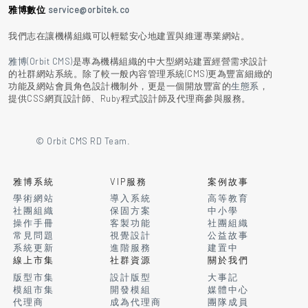
雅博數位
service@orbitek.co
我們志在讓機構組織可以輕鬆安心地建置與維運專業網站。
雅博(Orbit CMS)
是專為機構組織的中大型網站建置經營需求設計
的社群網站系統。除了較一般內容管理系統(CMS)更為豐富細緻的
功能及網站會員角色設計機制外，更是一個開放豐富的
生態系
，
提供CSS網頁設計師、Ruby程式設計師及代理商參與服務。
© Orbit CMS RD Team.
雅博系統
VIP服務
案例故事
學術網站
導入系統
高等教育
社團組織
保固方案
中小學
操作手冊
客製功能
社團組織
常見問題
視覺設計
公益故事
系統更新
進階服務
建置中
線上市集
社群資源
關於我們
版型市集
設計版型
大事記
模組市集
開發模組
媒體中心
代理商
成為代理商
團隊成員