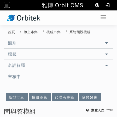
雅博 Orbit CMS
:::
Toggle 
首頁
線上市集
模組市集
系統預設模組
類別
標籤
名詞解釋
審核中
:::
版型市集
模組市集
代理商專區
參與盛會
問與答模組
7210
瀏覽人次: