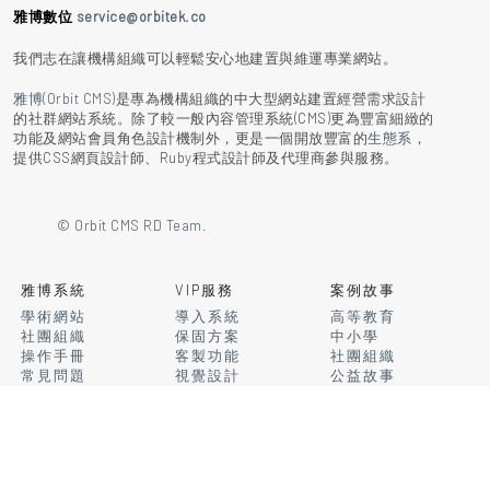
雅博數位
service@orbitek.co
我們志在讓機構組織可以輕鬆安心地建置與維運專業網站。
雅博(Orbit CMS)
是專為機構組織的中大型網站建置經營需求設計
的社群網站系統。除了較一般內容管理系統(CMS)更為豐富細緻的
功能及網站會員角色設計機制外，更是一個開放豐富的
生態系
，
提供CSS網頁設計師、Ruby程式設計師及代理商參與服務。
© Orbit CMS RD Team.
雅博系統
VIP服務
案例故事
學術網站
導入系統
高等教育
社團組織
保固方案
中小學
操作手冊
客製功能
社團組織
常見問題
視覺設計
公益故事
系統更新
進階服務
建置中
線上市集
社群資源
關於我們
版型市集
設計版型
大事記
模組市集
開發模組
媒體中心
代理商
成為代理商
團隊成員