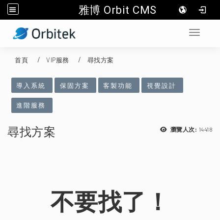
雅博 Orbit CMS
:::
Toggle 
首頁
VIP服務
尋找方案
:::
導入系統
保固方案
客製功能
視覺設計
進階服務
尋找方案
14418
瀏覽人次:
不要找了！