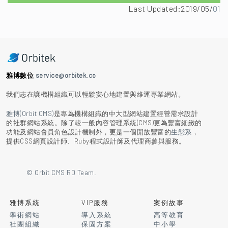
Last Updated:2019/05/
01
雅博數位
service@orbitek.co
我們志在讓機構組織可以輕鬆安心地建置與維運專業網站。
雅博(Orbit CMS)
是專為機構組織的中大型網站建置經營需求設計
的社群網站系統。除了較一般內容管理系統(CMS)更為豐富細緻的
功能及網站會員角色設計機制外，更是一個開放豐富的
生態系
，
提供CSS網頁設計師、Ruby程式設計師及代理商參與服務。
© Orbit CMS RD Team.
雅博系統
VIP服務
案例故事
學術網站
導入系統
高等教育
社團組織
保固方案
中小學