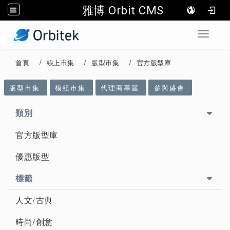
雅博 Orbit CMS
:::
Toggle 
首頁
線上市集
版型市集
官方版型庫
::
版型市集
模組市集
代理商專區
參與盛會
類別
官方版型庫
優惠版型
標籤
人文/古典
時尚/創意