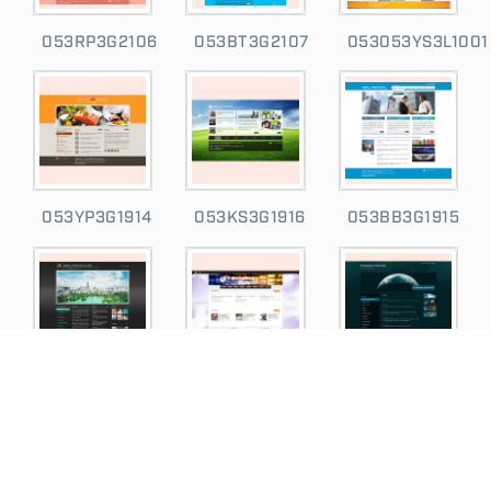
053RP3G2106
053BT3G2107
053053YS3L1001
053YP3G1914
053KS3G1916
053BB3G1915
053KG3G1918
M51910301
K1908031