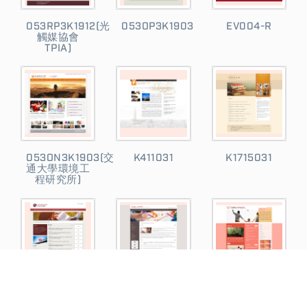
053RP3K1912(光
053OP3K1903
EV004-R
觸媒協會
TPIA)
053ON3K1903(交
K411031
K1715031
通大學環境工
程研究所)
053RC3G2105
K1712061
053RP3G2106