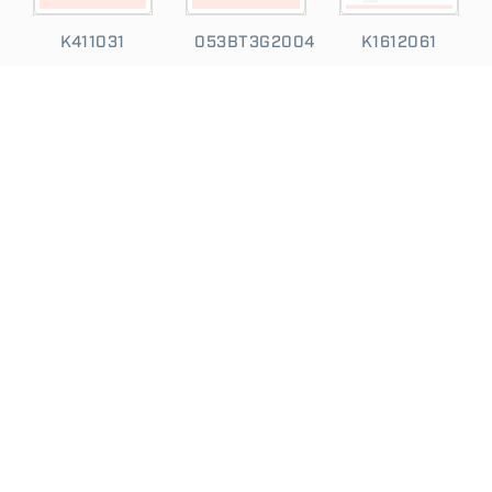
K411031
053BT3G2004
K1612061
053KG3G1918
K1908031
K1705031
053BT3L1003
053BT3G2007
K1812031