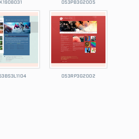
K1908031
053PB3G2005
53BS3L1104
053RP3G2002