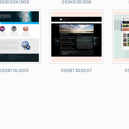
053KG3K1908
053KG3G1918
053BT3L1003
053BT3G2007
0