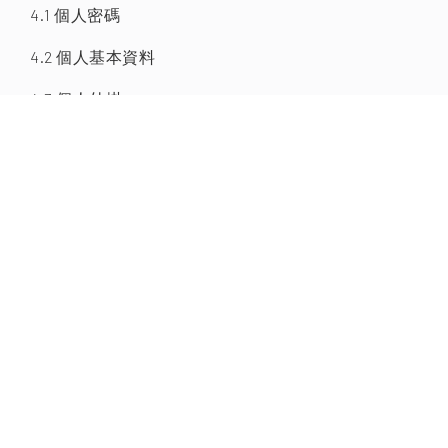
4.1 個人密碼
4.2 個人基本資料
4.3 個人外掛
4.4 雲端桌面
4.5 註冊帳號
:::
學術網站
社團組織
系統更新
操作手冊
系統管理
27404
瀏覽人次:
系統管理儀表板