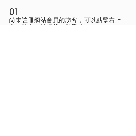
01
尚未註冊網站會員的訪客，可以點擊右上
角「登入」按鈕後，點選「Sign up now」
註冊網站帳號。
02